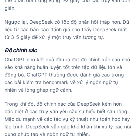
thể phản hồi trong vòng 1-2 giây cho các truy vấn đơn
giản.
Ngược lại, DeepSeek có tốc độ phản hồi thấp hơn. Dữ
liệu từ các báo cáo đánh giá cho thấy DeepSeek mất
từ 3-5 giây để xử lý một truy vấn tương tự.
Độ chính xác
ChatGPT cho kết quả đầu ra đạt độ chính xác cao nhờ
vào khả năng huấn luyện tốt trên tập dữ liệu lớn và
đồng bộ. ChatGPT thường được đánh giá cao trong
các bài kiểm tra benchmark về xử lý ngôn ngữ tự
nhiên và lòng ghép ngữ cảnh.
Trong khi đó, độ chính xác của DeepSeek kém hơn
đặc biệt ở các truy vấn yêu cầu sự hiểu biết sâu rộng.
Mặc dù mạnh về các tác vụ kỹ thuật như toán học hay
lập trình, DeepSeek vẫn gặp khó khăn khi xử lý các nội
dung phức tạp về ngôn ngữ tự nhiên.