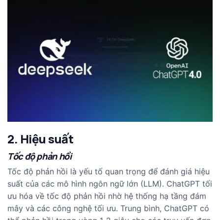
2. Hiệu suất
Tốc độ phản hồi
Tốc độ phản hồi là yếu tố quan trọng để đánh giá hiệu
suất của các mô hình ngôn ngữ lớn (LLM). ChatGPT tối
ưu hóa về tốc độ phản hồi nhờ hệ thống hạ tầng đám
mây và các công nghệ tối ưu. Trung bình, ChatGPT có