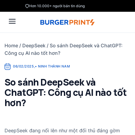
Skip
Hơn 10.000+ người bán tin dùng
to
content
Home
/
DeepSeek
/
So sánh DeepSeek và ChatGPT:
Công cụ AI nào tốt hơn?
06/02/2025
,
•
NINH THÀNH NAM
So sánh DeepSeek và
ChatGPT: Công cụ AI nào tốt
hơn?
DeepSeek đang nổi lên như một đối thủ đáng gờm