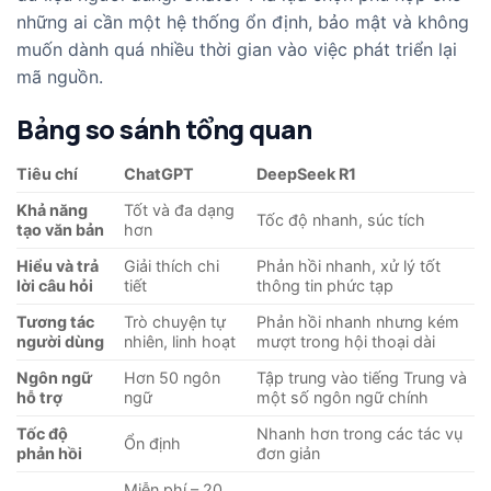
những ai cần một hệ thống ổn định, bảo mật và không
muốn dành quá nhiều thời gian vào việc phát triển lại
mã nguồn.
Bảng so sánh tổng quan
Tiêu chí
ChatGPT
DeepSeek R1
Khả năng
Tốt và đa dạng
Tốc độ nhanh, súc tích
tạo văn bản
hơn
Hiểu và trả
Giải thích chi
Phản hồi nhanh, xử lý tốt
lời câu hỏi
tiết
thông tin phức tạp
Tương tác
Trò chuyện tự
Phản hồi nhanh nhưng kém
người dùng
nhiên, linh hoạt
mượt trong hội thoại dài
Ngôn ngữ
Hơn 50 ngôn
Tập trung vào tiếng Trung và
hỗ trợ
ngữ
một số ngôn ngữ chính
Tốc độ
Nhanh hơn trong các tác vụ
Ổn định
phản hồi
đơn giản
Miễn phí – 20