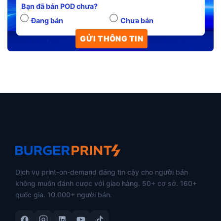
Bạn đã bán POD chưa?
Đang bán
Chưa bán
Dịch vụ print-on-demand đáng tin cậy cho người bán
không muốn đánh cược với giao hàng. 50+ cơ sở. 160+
quốc gia. 10.000+ người bán.