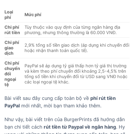
Loại
Mức phí
phí
Chi phí
Tùy thuộc vào quy định của từng ngân hàng địa
rút tiền
phương, nhưng thông thường là 60.000 VNĐ.
Chi phí
2,9% tổng số tiền giao dịch (áp dụng khi chuyển đổi
giao
hoặc nhận thanh toán quốc tế).
dịch
Chi phí
PayPal sẽ áp dụng tỷ giá thấp hơn tỷ giá thị trường
chuyển
và kèm theo phí chuyển đổi khoảng 2,5-4,5% trên
đổi
tổng số tiền khi chuyển đổi từ USD sang VNĐ hoặc
ngoại
các loại ngoại tệ khác.
tệ
Bài viết sau đây cung cấp toàn bộ về
phí rút tiền
PayPal
mới nhất, mời bạn tham khảo thêm.
Như vậy, bài viết trên của BurgerPrints đã hướng dẫn
bạn chi tiết cách
rút tiền từ Paypal về ngân hàng
. Hy