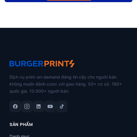
Dịch vụ print-on-demand đáng tin cậy cho người bán
không muốn đánh cược với giao hàng. 50+ cơ sở. 160+
quốc gia. 10.000+ người bán.
SẢN PHẨM
Danh mục