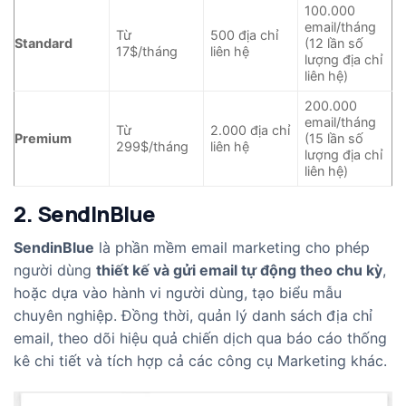
100.000
email/tháng
Từ
500 địa chỉ
Standard
(12 lần số
17$/tháng
liên hệ
lượng địa chỉ
liên hệ)
200.000
email/tháng
Từ
2.000 địa chỉ
Premium
(15 lần số
299$/tháng
liên hệ
lượng địa chỉ
liên hệ)
2. SendInBlue
SendinBlue
là phần mềm email marketing cho phép
người dùng
thiết kế và gửi email tự động theo chu kỳ
,
hoặc dựa vào hành vi người dùng, tạo biểu mẫu
chuyên nghiệp. Đồng thời, quản lý danh sách địa chỉ
email, theo dõi hiệu quả chiến dịch qua báo cáo thống
kê chi tiết và tích hợp cả các công cụ Marketing khác.