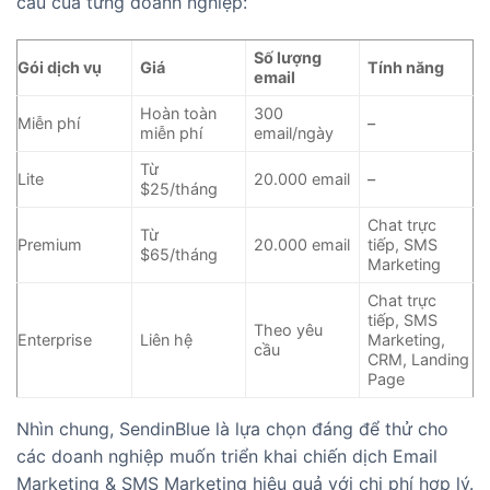
cầu của từng doanh nghiệp:
Số lượng
Gói dịch vụ
Giá
Tính năng
email
Hoàn toàn
300
Miễn phí
–
miễn phí
email/ngày
Từ
Lite
20.000 email
–
$25/tháng
Chat trực
Từ
Premium
20.000 email
tiếp, SMS
$65/tháng
Marketing
Chat trực
tiếp, SMS
Theo yêu
Enterprise
Liên hệ
Marketing,
cầu
CRM, Landing
Page
Nhìn chung, SendinBlue là lựa chọn đáng để thử cho
các doanh nghiệp muốn triển khai chiến dịch Email
Marketing & SMS Marketing hiệu quả với chi phí hợp lý.