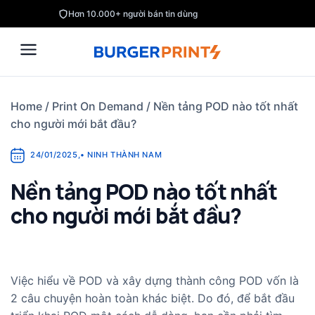
Skip
Hơn 10.000+ người bán tin dùng
to
content
Home
/
Print On Demand
/
Nền tảng POD nào tốt nhất
cho người mới bắt đầu?
24/01/2025
,
•
NINH THÀNH NAM
Nền tảng POD nào tốt nhất
cho người mới bắt đầu?
Việc hiểu về POD và xây dựng thành công POD vốn là
2 câu chuyện hoàn toàn khác biệt. Do đó, để bắt đầu