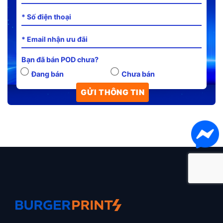
Bạn đã bán POD chưa?
Đang bán
Chưa bán