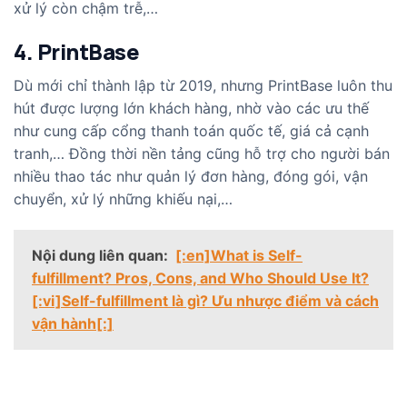
xử lý còn chậm trễ,…
4. PrintBase
Dù mới chỉ thành lập từ 2019, nhưng PrintBase luôn thu
hút được lượng lớn khách hàng, nhờ vào các ưu thế
như cung cấp cổng thanh toán quốc tế, giá cả cạnh
tranh,… Đồng thời nền tảng cũng hỗ trợ cho người bán
nhiều thao tác như quản lý đơn hàng, đóng gói, vận
chuyển, xử lý những khiếu nại,…
Nội dung liên quan:
[:en]What is Self-
fulfillment? Pros, Cons, and Who Should Use It?
[:vi]Self-fulfillment là gì? Ưu nhược điểm và cách
vận hành[:]