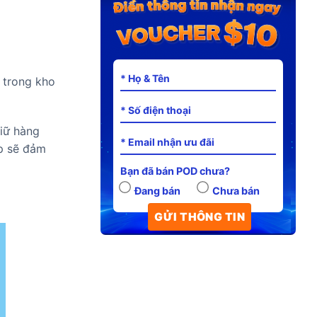
 trong kho
iữ hàng
ấp sẽ đảm
Bạn đã bán POD chưa?
Đang bán
Chưa bán