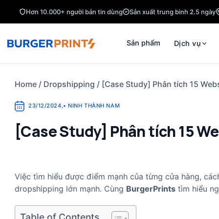
Skip
Hơn 10.000+ người bán tin dùng
Sản xuất trung bình 2.5 ngày
to
content
Sản phẩm
Dịch vụ
Home
/
Dropshipping
/
[Case Study] Phân tích 15 Webs
23/12/2024
,
•
NINH THÀNH NAM
[Case Study] Phân tích 15 We
Việc tìm hiểu được điểm mạnh của từng cửa hàng, các
dropshipping lớn mạnh. Cùng
BurgerPrints
tìm hiểu n
Table of Contents