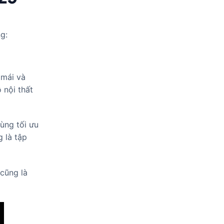
g:
 mái và
 nội thất
ùng tối ưu
g là tập
cũng là