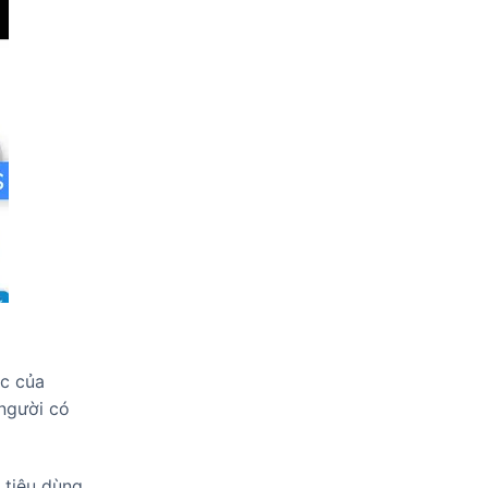
ộc của
người có
 tiêu dùng