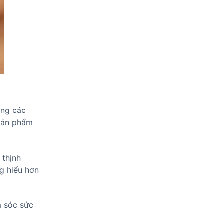
ạng các
 sản phẩm
 thịnh
ng hiểu hơn
m sóc sức