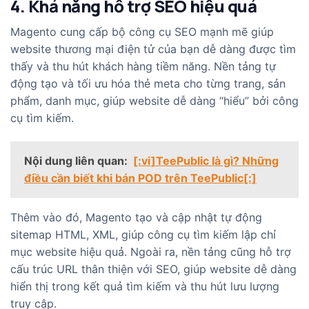
4. Khả năng hỗ trợ SEO hiệu quả
Magento cung cấp bộ công cụ SEO mạnh mẽ giúp
website thương mại điện tử của bạn dễ dàng được tìm
thấy và thu hút khách hàng tiềm năng. Nền tảng tự
động tạo và tối ưu hóa thẻ meta cho từng trang, sản
phẩm, danh mục, giúp website dễ dàng “hiểu” bởi công
cụ tìm kiếm.
Nội dung liên quan:
[:vi]TeePublic là gì? Những
điều cần biết khi bán POD trên TeePublic[:]
Thêm vào đó, Magento tạo và cập nhật tự động
sitemap HTML, XML, giúp công cụ tìm kiếm lập chỉ
mục website hiệu quả. Ngoài ra, nền tảng cũng hỗ trợ
cấu trúc URL thân thiện với SEO, giúp website dễ dàng
hiển thị trong kết quả tìm kiếm và thu hút lưu lượng
truy cập.