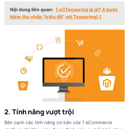
Nội dung liên quan:
[:vi]Teespring là gì? 4 bước
kiếm thu nhập "triệu đô" với Teespring[:]
2. Tính năng vượt trội
Bên cạnh các tính năng cơ bản của 1 eCommerce