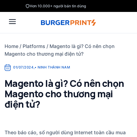
Skip
Hơn 10.000+ người bán tin dùng
to
content
Home
/
Platforms
/
Magento là gì? Có nên chọn
Magento cho thương mại điện tử?
01/07/2024
,
•
NINH THÀNH NAM
Magento là gì? Có nên chọn
Magento cho thương mại
điện tử?
Theo báo cáo, số người dùng Internet toàn cầu mua