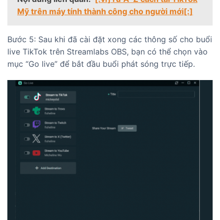
Mỹ trên máy tính thành công cho người mới[:]
Bước 5: Sau khi đã cài đặt xong các thông số cho buổi
live TikTok trên Streamlabs OBS, bạn có thể chọn vào
mục “Go live” để bắt đầu buổi phát sóng trực tiếp.