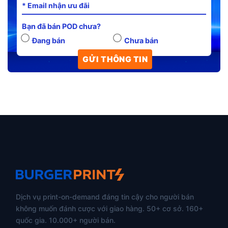
Bạn đã bán POD chưa?
Đang bán
Chưa bán
Dịch vụ print-on-demand đáng tin cậy cho người bán
không muốn đánh cược với giao hàng. 50+ cơ sở. 160+
quốc gia. 10.000+ người bán.