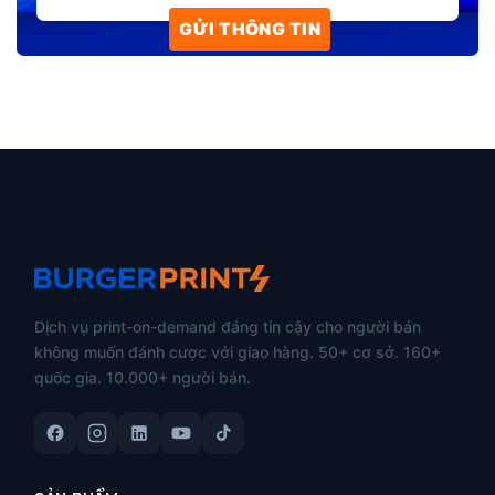
Dịch vụ print-on-demand đáng tin cậy cho người bán
không muốn đánh cược với giao hàng. 50+ cơ sở. 160+
quốc gia. 10.000+ người bán.