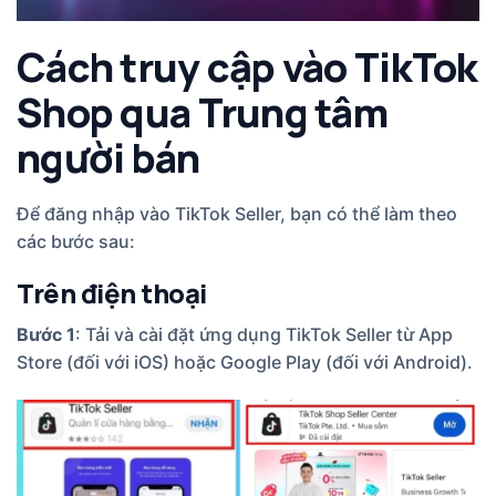
Cách truy cập vào TikTok
Shop qua Trung tâm
người bán
Để đăng nhập vào TikTok Seller, bạn có thể làm theo
các bước sau:
Trên điện thoại
Bước 1
: Tải và cài đặt ứng dụng TikTok Seller từ App
Store (đối với iOS) hoặc Google Play (đối với Android).