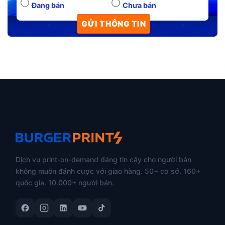
Đang bán
Chưa bán
Dịch vụ print-on-demand đáng tin cậy cho người bán
không muốn đánh cược với giao hàng. 50+ cơ sở. 160+
quốc gia. 10.000+ người bán.