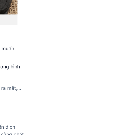
ạo muốn
rong hình
 ra mắt,…
ến dịch
 càng phát