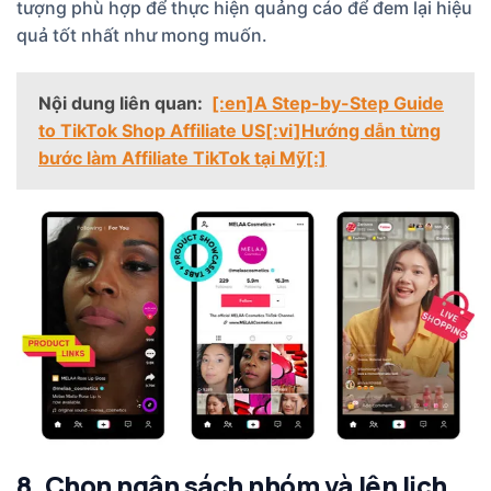
tượng phù hợp để thực hiện quảng cáo để đem lại hiệu
quả tốt nhất như mong muốn.
Nội dung liên quan:
[:en]A Step-by-Step Guide
to TikTok Shop Affiliate US[:vi]Hướng dẫn từng
bước làm Affiliate TikTok tại Mỹ[:]
8. Chọn ngân sách nhóm và lên lịch