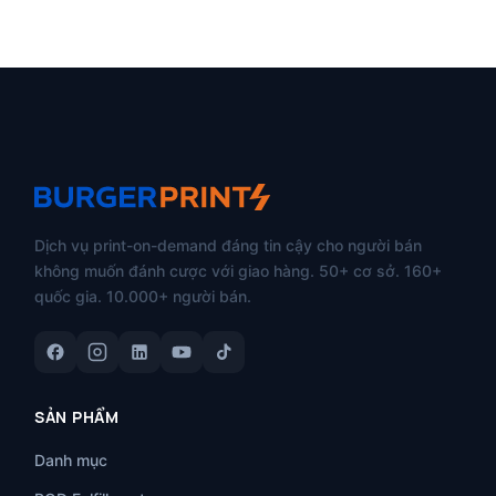
Dịch vụ print-on-demand đáng tin cậy cho người bán
không muốn đánh cược với giao hàng. 50+ cơ sở. 160+
quốc gia. 10.000+ người bán.
SẢN PHẨM
Danh mục