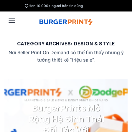
Skip
Hơn 10.000+ người bán tin dùng
to
content
CATEGORY ARCHIVES:
DESIGN & STYLE
Nơi Seller Print On Demand có thể tìm thấy những ý
tưởng thiết kế “triệu sale”.
MARKETING & SALE NEWS & EVENT PRINT ON DEMAND
BurgerPrints Mở
Rộng Hệ Sinh Thái
Đối Tác Với