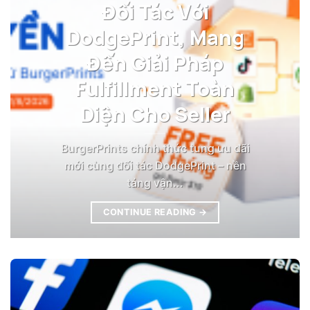
Đối Tác Với
DodgePrint, Mang
Đến Giải Pháp
Fulfillment Toàn
Diện Cho Seller
BurgerPrints chính thức tung ưu đãi
mới cùng đối tác DodgePrint – nền
tảng vận...
CONTINUE READING
→