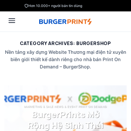
Skip
Hơn 10.000+ người bán tin dùng
to
content
CATEGORY ARCHIVES:
BURGERSHOP
Nền tảng xây dựng Website Thương mại điện tử xuyên
biên giới thiết kế dành riêng cho nhà bán Print On
Demand – BurgerShop.
MARKETING & SALE NEWS & EVENT PRINT ON DEMAND
BurgerPrints Mở
Rộng Hệ Sinh Thái