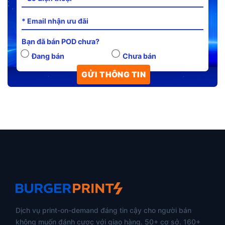
Bạn đã bán POD chưa?
Đang bán
Chưa bán
Dịch vụ print-on-demand đáng tin cậy cho người bán
không muốn đánh cược với giao hàng. 50+ cơ sở. 160+