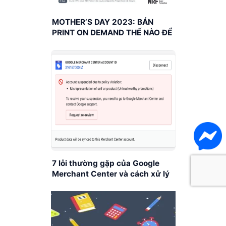
MOTHER’S DAY 2023: BÁN
PRINT ON DEMAND THẾ NÀO ĐỂ
ĐƯỢC “TRIỆU SALE”
7 lỗi thường gặp của Google
Merchant Center và cách xử lý
không phải ai cũng biết