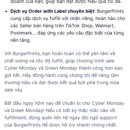
doanh của bạn, giúp bạn đạt được hiệu quả tối đa.
Dịch vụ Order with Label chuyên biệt
: BurgerPrints
cung cấp dịch vụ fulfill với nhãn riêng, hoàn hảo cho
các Seller bán hàng trên TikTok Shop, Walmart,
Poshmark… đáp ứng các yêu cầu đặc biệt của từng
nền tảng.
Với BurgerPrints, bạn hoàn toàn có thể yên tâm về
chất lượng và tốc độ fulfill, giúp chương trình sale
Cyber Monday và Green Monday thành công hơn bao
giờ hết. Hãy đồng hành cùng chúng tôi để nâng tầm
thương hiệu và đạt được kết quả bứt phá trong mùa
sale này.
Bắt đầu ngay hôm nay để chuẩn bị cho Cyber Monday
và Green Monday! Nếu có bất kỳ thắc mắc nào về
fulfillment, đừng quên liên hệ ngay đội ngũ support
của BurgerPrints để được hỗ trợ nhanh chóng nhất.