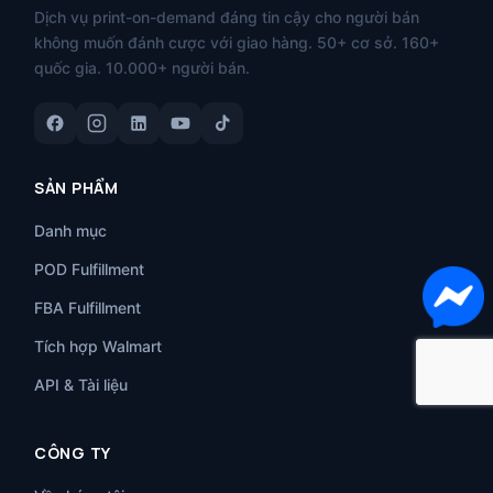
Dịch vụ print-on-demand đáng tin cậy cho người bán
không muốn đánh cược với giao hàng. 50+ cơ sở. 160+
quốc gia. 10.000+ người bán.
SẢN PHẨM
Danh mục
POD Fulfillment
FBA Fulfillment
Tích hợp Walmart
API & Tài liệu
CÔNG TY