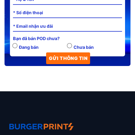
Bạn đã bán POD chưa?
Đang bán
Chưa bán