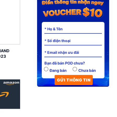
MAND
023
Bạn đã bán POD chưa?
Đang bán
Chưa bán