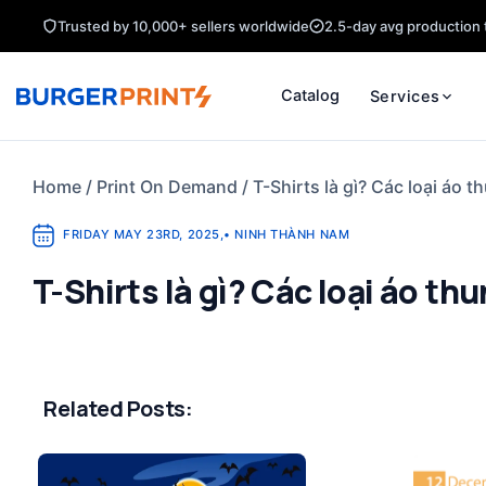
Skip
Trusted by 10,000+ sellers worldwide
2.5-day avg production 
to
content
Catalog
Services
Home
/
Print On Demand
/
T-Shirts là gì? Các loại áo 
FRIDAY MAY 23RD, 2025
,
•
NINH THÀNH NAM
T-Shirts là gì? Các loại áo th
Related Posts: