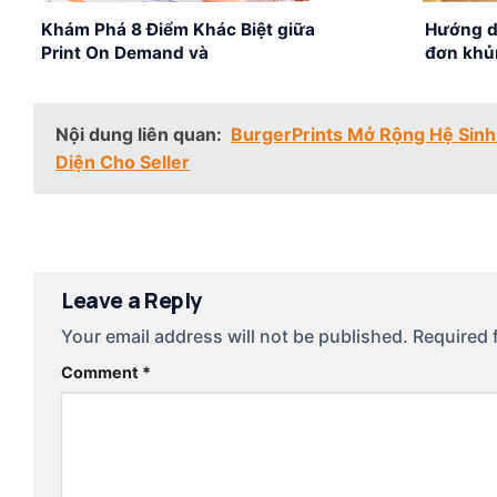
Khám Phá 8 Điểm Khác Biệt giữa
Hướng d
Print On Demand và
đơn khủ
Dropshipping
Nội dung liên quan:
BurgerPrints Mở Rộng Hệ Sinh 
Diện Cho Seller
Leave a Reply
Your email address will not be published.
Required 
Comment
*