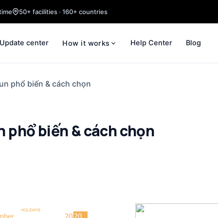
time
50+ facilities · 160+ countries
Update center
Help Center
Blog
How it works
thun phổ biến & cách chọn
un phổ biến & cách chọn