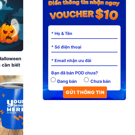
Halloween
 cần biết
Bạn đã bán POD chưa?
Đang bán
Chưa bán