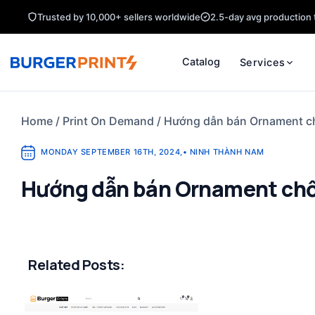
Skip
Trusted by 10,000+ sellers worldwide
2.5-day avg production 
to
content
Catalog
Services
Home
/
Print On Demand
/
Hướng dẫn bán Ornament c
MONDAY SEPTEMBER 16TH, 2024
,
•
NINH THÀNH NAM
Hướng dẫn bán Ornament chố
Related Posts: