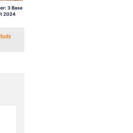
er: 3 Base
ất 2024
Study