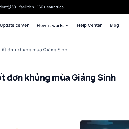
time
50+ facilities · 160+ countries
Update center
Help Center
Blog
How it works
hốt đơn khủng mùa Giáng Sinh
t đơn khủng mùa Giáng Sinh