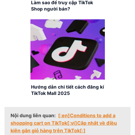
Làm sao để truy cập TikTok
Shop người bán?
Hướng dẫn chi tiết cách đăng kí
TikTok Mall 2025
Nội dung liên quan:
[:en]Conditions to add a
shopping cart on TikTok[:vi]Cập nhật về điều
kiện gắn giỏ hàng trên TikTok[:]