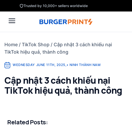
Skip
Trusted by 10,000+ sellers worldwide
to
content
Home
/
TikTok Shop
/
Cập nhật 3 cách khiếu nại
TikTok hiệu quả, thành công
WEDNESDAY JUNE 11TH, 2025
,
•
NINH THÀNH NAM
Cập nhật 3 cách khiếu nại
TikTok hiệu quả, thành công
Related Posts: