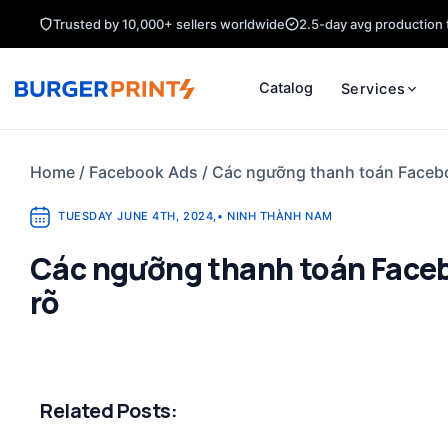
Skip
Trusted by 10,000+ sellers worldwide
2.5-day avg production 
to
content
Catalog
Services
Home
/
Facebook Ads
/
Các ngưỡng thanh toán Faceb
TUESDAY JUNE 4TH, 2024
,
•
NINH THÀNH NAM
Các ngưỡng thanh toán Face
rõ
Related Posts: