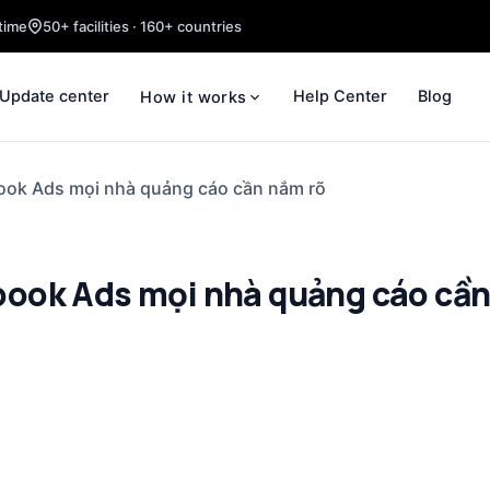
time
50+ facilities · 160+ countries
Update center
Help Center
Blog
How it works
ook Ads mọi nhà quảng cáo cần nắm rõ
book Ads mọi nhà quảng cáo cầ