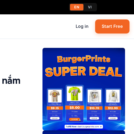
EN
VI
Log in
Start Free
n nắm