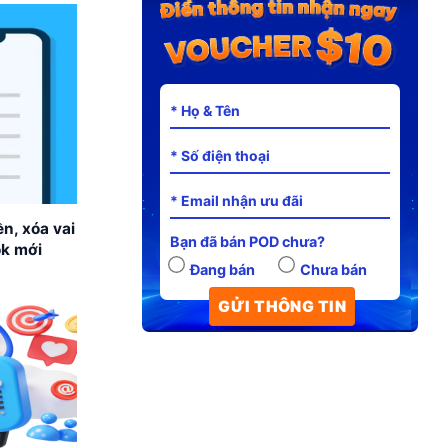
n, xóa vai
Bạn đã bán POD chưa?
ok mới
Đang bán
Chưa bán