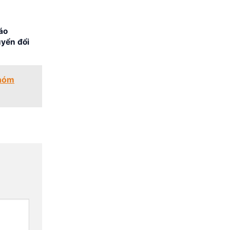
áo
uyển đổi
nhóm