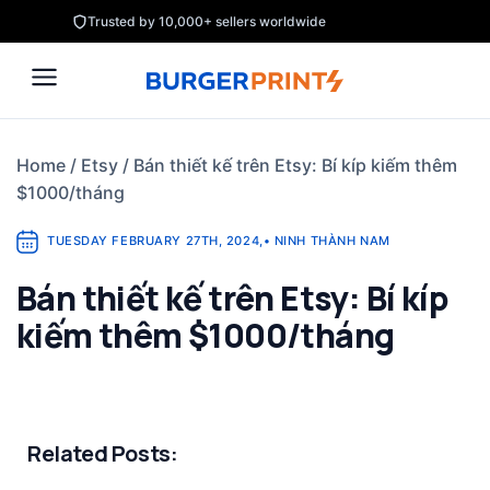
Skip
Trusted by 10,000+ sellers worldwide
to
content
Home
/
Etsy
/
Bán thiết kế trên Etsy: Bí kíp kiếm thêm
$1000/tháng
TUESDAY FEBRUARY 27TH, 2024
,
•
NINH THÀNH NAM
Bán thiết kế trên Etsy: Bí kíp
kiếm thêm $1000/tháng
Related Posts: