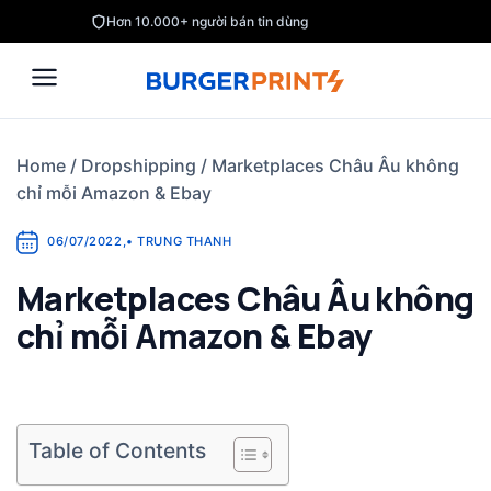
Skip
Hơn 10.000+ người bán tin dùng
to
content
Home
/
Dropshipping
/
Marketplaces Châu Âu không
chỉ mỗi Amazon & Ebay
06/07/2022
,
•
TRUNG THANH
Marketplaces Châu Âu không
chỉ mỗi Amazon & Ebay
Table of Contents