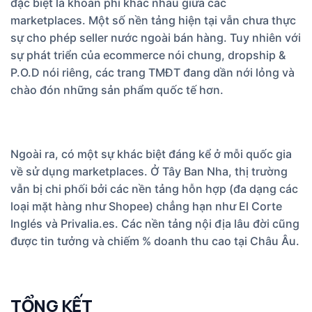
đặc biệt là khoản phí khác nhau giữa các
marketplaces. Một số nền tảng hiện tại vẫn chưa thực
sự cho phép seller nước ngoài bán hàng. Tuy nhiên với
sự phát triển của ecommerce nói chung, dropship &
P.O.D nói riêng, các trang TMĐT đang dần nới lỏng và
chào đón những sản phẩm quốc tế hơn.
Ngoài ra, có một sự khác biệt đáng kể ở mỗi quốc gia
về sử dụng marketplaces. Ở Tây Ban Nha, thị trường
vẫn bị chi phối bởi các nền tảng hỗn hợp (đa dạng các
loại mặt hàng như Shopee) chẳng hạn như El Corte
Inglés và Privalia.es. Các nền tảng nội địa lâu đời cũng
được tin tưởng và chiếm % doanh thu cao tại Châu Âu.
TỔNG KẾT