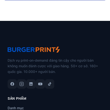
Dịch vụ print-on-demand đáng tin cậy cho người bán
không muốn đánh cược với giao hàng. 50+ cơ sở. 160+
quốc gia. 10.000+ người bán.
SẢN PHẨM
Danh mục