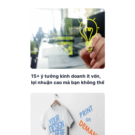
nền tảng BurgerPrints hiệu quả
cao
15+ ý tưởng kinh doanh ít vốn,
lợi nhuận cao mà bạn không thể
bỏ qua