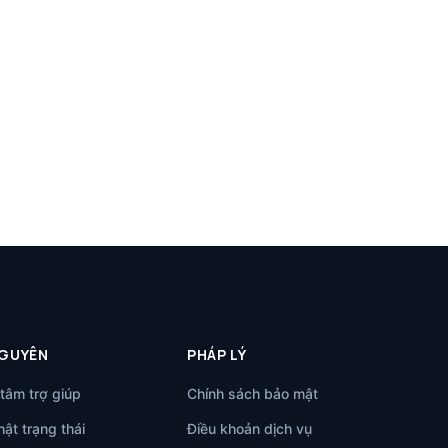
NGUYÊN
PHÁP LÝ
tâm trợ giúp
Chính sách bảo mật
ật trạng thái
Điều khoản dịch vụ