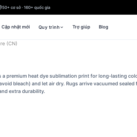
50+ cơ sở · 160+ quốc gia
Cập nhật mới
Trợ giúp
Blog
Quy trình
re (CN)
a premium heat dye sublimation print for long-lasting colo
avoid bleach) and let air dry. Rugs arrive vacuumed sealed
nd extra durability.