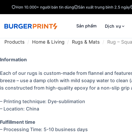
Hơn 10.000+ người bán tin dùng
Sản xuất trung bình 2.5 ngày
Sản phẩm
Dịch vụ
Products
/
Home & Living
/
Rugs & Mats
/
Rug – Squa
Information
Each of our rugs is custom-made from flannel and features 
breeze – use a damp cloth with mild soapy water to clean (
is constructed from high-quality epoxy for a non-slip grip a
– Printing technique: Dye-sublimation
– Location: China
Fulfillment time
– Processing Time: 5-10 business days