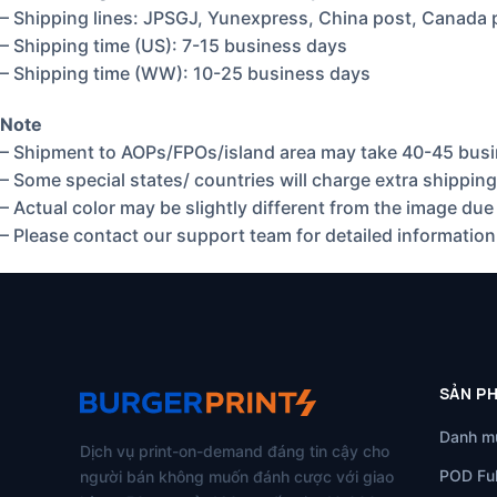
– Shipping lines: JPSGJ, Yunexpress, China post, Canada 
– Shipping time (US): 7-15 business days
– Shipping time (WW): 10-25 business days
Note
– Shipment to AOPs/FPOs/island area may take 40-45 busi
– Some special states/ countries will charge extra shipping
– Actual color may be slightly different from the image due 
– Please contact our support team for detailed information
SẢN P
Danh m
Dịch vụ print-on-demand đáng tin cậy cho
POD Ful
người bán không muốn đánh cược với giao