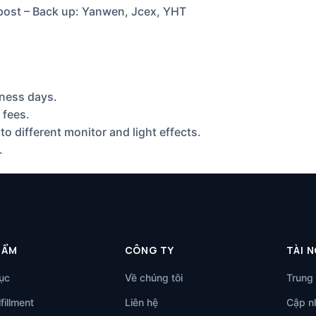
post – Back up: Yanwen, Jcex, YHT
ness days.
 fees.
to different monitor and light effects.
.
HẨM
CÔNG TY
TÀI 
ục
Về chúng tôi
Trung 
fillment
Liên hệ
Cập nh