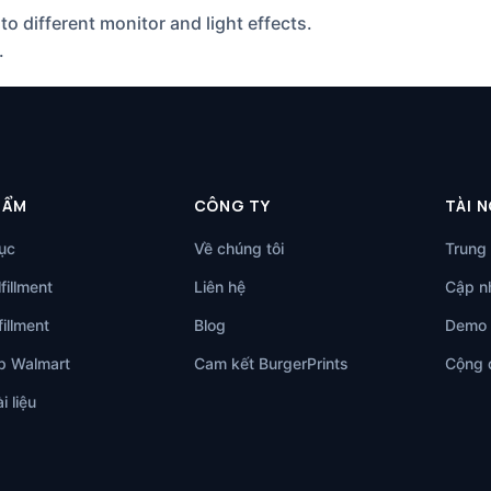
to different monitor and light effects.
.
HẨM
CÔNG TY
TÀI 
ục
Về chúng tôi
Trung 
fillment
Liên hệ
Cập nh
illment
Blog
Demo 
p Walmart
Cam kết BurgerPrints
Cộng 
i liệu