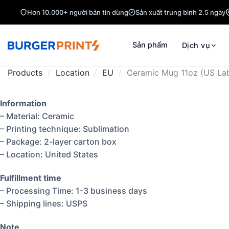
Hơn 10.000+ người bán tin dùng
Sản xuất trung bình 2.5 ngày
Sản phẩm
Dịch vụ
Products
/
Location
/
EU
/
Ceramic Mug 11oz (US Lab
Information
– Material: Ceramic
– Printing technique: Sublimation
– Package: 2-layer carton box
– Location: United States
Fulfillment time
– Processing Time: 1-3 business days
– Shipping lines: USPS
Note