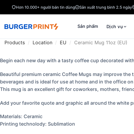
Hơn 10.000+ người bán tin dùng
Sản xuất trung bình 2.5 ngày
Sản phẩm
Dịch vụ
Products
/
Location
/
EU
/
Ceramic Mug 11oz (EU)
Begin each new day with a tasty coffee cup decorated with
Beautiful premium ceramic Coffee Mugs may improve the tast
beverages and is ideal for use at home and in the office on
This mug is an excellent gift for coworkers, mothers, frie
Add your favorite quote and graphic all around the white pr
Materials: Ceramic
Printing technolody: Sublimation