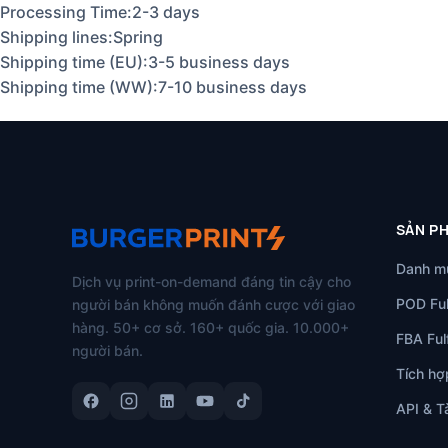
Processing Time:2-3 days
Shipping lines:Spring
Shipping time (EU):3-5 business days
Shipping time (WW):7-10 business days
SẢN P
Danh m
Dịch vụ print-on-demand đáng tin cậy cho
POD Ful
người bán không muốn đánh cược với giao
hàng. 50+ cơ sở. 160+ quốc gia. 10.000+
FBA Fulf
người bán.
Tích hợ
API & Tà