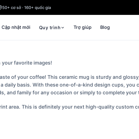
50+ cơ sở · 160+ quốc gia
Cập nhật mới
Trợ giúp
Blog
Quy trình
 your favorite images!
e of your coffee! This ceramic mug is sturdy and glossy, wi
 a daily basis. With these one-of-a-kind design cups, you co
nds, and family for any occasion or simply to complete your
int area. This is definitely your next high-quality custom 