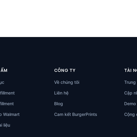
HẨM
CÔNG TY
TÀI 
ục
Về chúng tôi
Trung 
fillment
Liên hệ
Cập nh
illment
Blog
Demo 
p Walmart
Cam kết BurgerPrints
Cộng 
i liệu