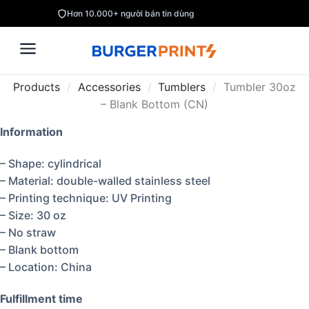
Hơn 10.000+ người bán tin dùng
Products
/
Accessories
/
Tumblers
/
Tumbler 30oz
– Blank Bottom (CN)
Information
– Shape: cylindrical
– Material: double-walled stainless steel
– Printing technique: UV Printing
– Size: 30 oz
– No straw
– Blank bottom
– Location: China
Fulfillment time