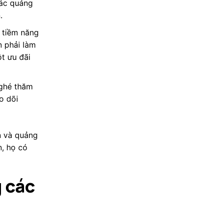
các quảng
n.
 tiềm năng
n phải làm
t ưu đãi
 ghé thăm
o dõi
n và quảng
n, họ có
g các