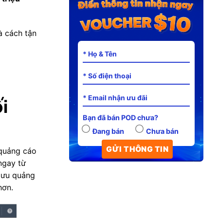
à cách tận
i
Bạn đã bán POD chưa?
Đang bán
Chưa bán
 quảng cáo
ngay từ
i ưu quảng
hơn.