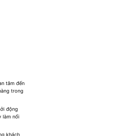
uan tâm đến
hàng trong
hởi động
y làm nổi
ững khách