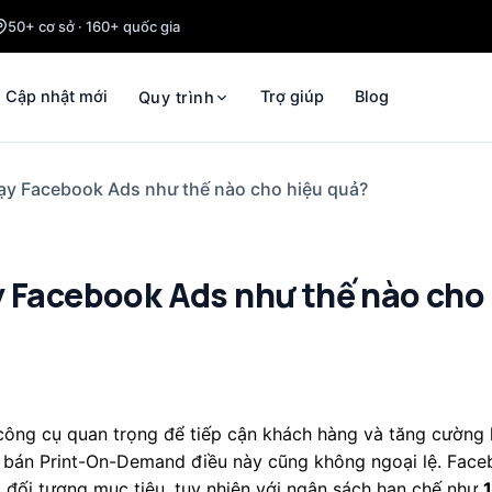
50+ cơ sở · 160+ quốc gia
Cập nhật mới
Trợ giúp
Blog
Quy trình
hạy Facebook Ads như thế nào cho hiệu quả?
y Facebook Ads như thế nào cho
công cụ quan trọng để tiếp cận khách hàng và tăng cường 
i bán Print-On-Demand điều này cũng không ngoại lệ.
Face
 đối tượng mục tiêu
, tuy nhiên với ngân sách hạn chế như
1