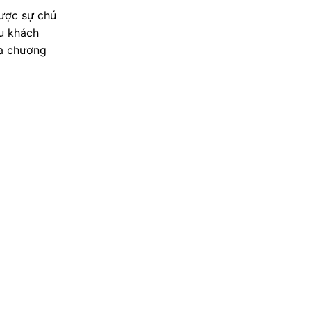
được sự chú
ều khách
ra chương