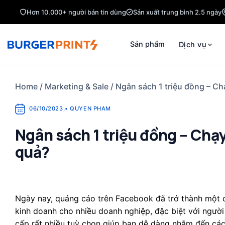
Skip
Hơn 10.000+ người bán tin dùng
Sản xuất trung bình 2.5 ngày
to
content
Sản phẩm
Dịch vụ
Home
/
Marketing & Sale
/
Ngân sách 1 triệu đồng – C
06/10/2023
,
•
QUYEN PHAM
Ngân sách 1 triệu đồng – Chạ
quả?
Ngày nay, quảng cáo trên Facebook đã trở thành một 
kinh doanh cho nhiều doanh nghiệp, đặc biệt với ngườ
cấp rất nhiều tuỳ chọn giúp bạn dễ dàng nhắm đến các