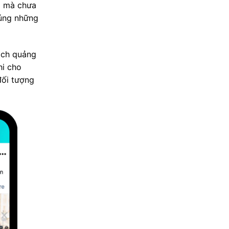
ẩm mà chưa
đúng những
ịch quảng
hi cho
đối tượng