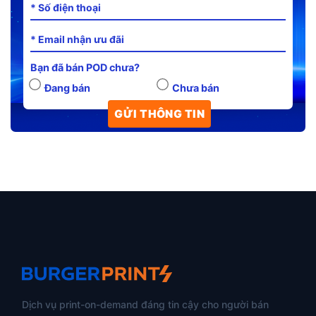
Bạn đã bán POD chưa?
Đang bán
Chưa bán
Dịch vụ print-on-demand đáng tin cậy cho người bán