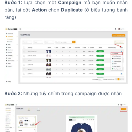
Bước 1:
Lựa chọn một
Campaign
mà bạn muốn nhân
bản, tại cột
Action
chọn
Duplicate
(ở biểu tượng bánh
răng)
Bước 2:
Những tuỳ chỉnh trong campaign được nhân