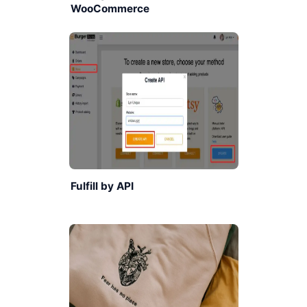
WooCommerce
Fulfill by API