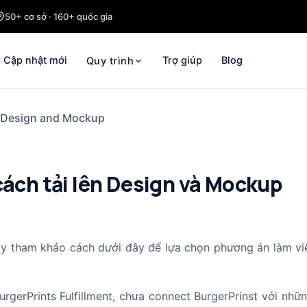
50+ cơ sở · 160+ quốc gia
Cập nhật mới
Trợ giúp
Blog
Quy trình
g Design and Mockup
cách tải lên Design và Mockup
hãy tham khảo cách dưới đây để lựa chọn phương án làm v
rgerPrints Fulfillment, chưa connect BurgerPrinst với nhữ