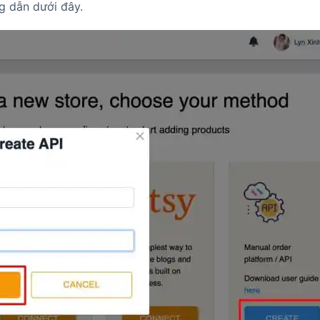
g dẫn dưới đây.