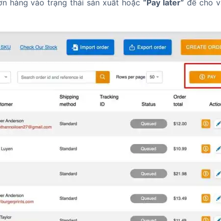
n hàng vào trạng thái sản xuất hoặc
“Pay later”
để cho v