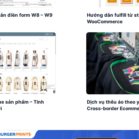
ẫn điền form W8 – W9
Hướng dẫn fulfill từ s
WooCommerce
ue sản phẩm – Tính
Dịch vụ thêu áo theo 
i
Cross-border Ecomm