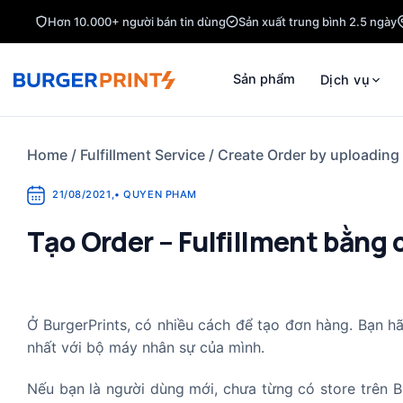
Skip
Hơn 10.000+ người bán tin dùng
Sản xuất trung bình 2.5 ngày
to
content
Sản phẩm
Dịch vụ
Home
/
Fulfillment Service
/
Create Order by uploadin
21/08/2021
,
•
QUYEN PHAM
Tạo Order – Fulfillment bằng 
Ở BurgerPrints, có nhiều cách để tạo đơn hàng. Bạn 
nhất với bộ máy nhân sự của mình.
Nếu bạn là người dùng mới, chưa từng có store trên Bu