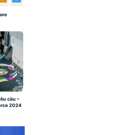
tore
yêu cầu –
erce 2024