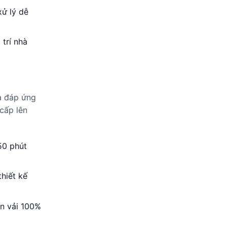
xử lý dễ
trí nhà
và đáp ứng
cấp lên
50 phút
thiết kế
ên vải 100%