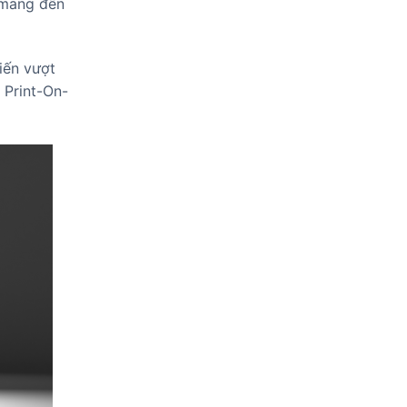
 mang đến
iến vượt
 Print-On-