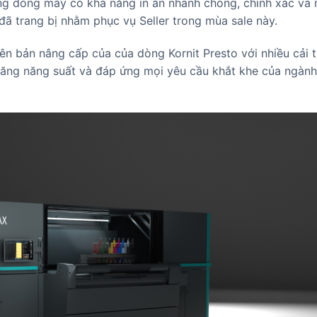
hững dòng máy có khả năng in ấn nhanh chóng, chính xác và
ã trang bị nhằm phục vụ Seller trong mùa sale này.
iên bản nâng cấp của của dòng Kornit Presto với nhiều cải t
ia tăng năng suất và đáp ứng mọi yêu cầu khắt khe của ngành