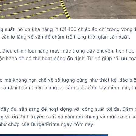
 suất, nó có khả năng in tới 400 chiếc áo chỉ trong vòng 
ần lo lắng về vấn đề chậm trễ trong thời gian sản xuất.
 điều chỉnh loại hàng may mặc trong dây chuyền, tích hợp 
ận hành để có thể hoạt động ổn định. Từ đó giúp tối ưu hó
ào mà không hạn chế về số lượng cũng như thiết kế, đặc biệ
 sau khi hoàn thiện mang lại cảm giác cầm tay mềm mịn, th
ầy đủ, sẵn sàng để hoạt động với công suất tối đa. Đảm 
g và ổn định xuyên suốt cả năm nói chung và mùa sale cu
 như chớp của BurgerPrints ngay hôm nay!