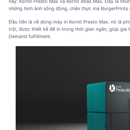
nay: Kornit Presto Max và Kornit Atlas Max. Đây là n
những hình ảnh sống động, chân thực mà BurgerPrints đ
Đầu tiên là về dòng máy in Kornit Presto Max, nó là ph
trội, được thiết kế để in trong thời gian ngắn, giúp g
Demand fulfillment.