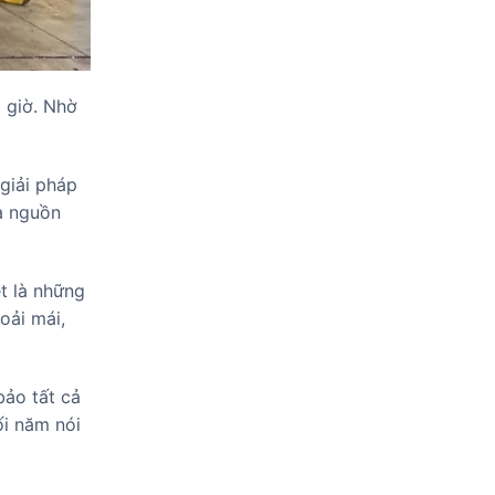
1 giờ. Nhờ
giải pháp
a nguồn
t là những
oải mái,
bảo tất cả
ối năm nói