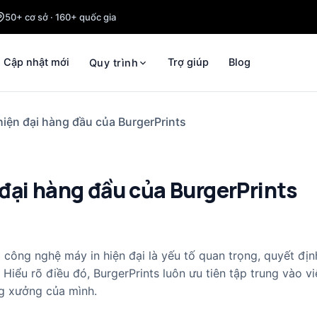
50+ cơ sở · 160+ quốc gia
Cập nhật mới
Trợ giúp
Blog
Quy trình
iện đại hàng đầu của BurgerPrints
đại hàng đầu của BurgerPrints
ông nghệ máy in hiện đại là yếu tố quan trọng, quyết địn
Hiểu rõ điều đó, BurgerPrints luôn ưu tiên tập trung vào v
ng xưởng của mình.