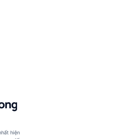
rong
nhất hiện