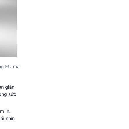
ởng EU mà
ơn giản
công sức
m in.
ái nhìn