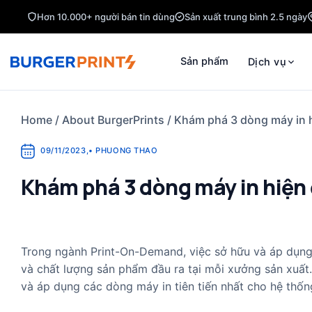
Skip
Hơn 10.000+ người bán tin dùng
Sản xuất trung bình 2.5 ngày
to
content
Sản phẩm
Dịch vụ
Home
/
About BurgerPrints
/
Khám phá 3 dòng máy in h
09/11/2023
,
•
PHUONG THAO
Khám phá 3 dòng máy in hiện 
Trong ngành Print-On-Demand, việc sở hữu và áp dụng c
và chất lượng sản phẩm đầu ra tại mỗi xưởng sản xuất. 
và áp dụng các dòng máy in tiên tiến nhất cho hệ thố