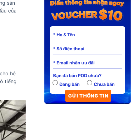
ng sản
đầu của
 cho hệ
Bạn đã bán POD chưa?
ó tiếng
Đang bán
Chưa bán