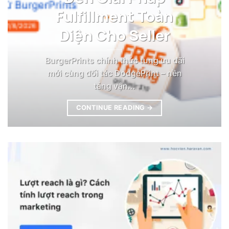
Fulfillment Toàn
Diện Cho Seller
BurgerPrints chính thức tung ưu đãi
mới cùng đối tác DodgePrint – nền
tảng vận...
CONTINUE READING
→