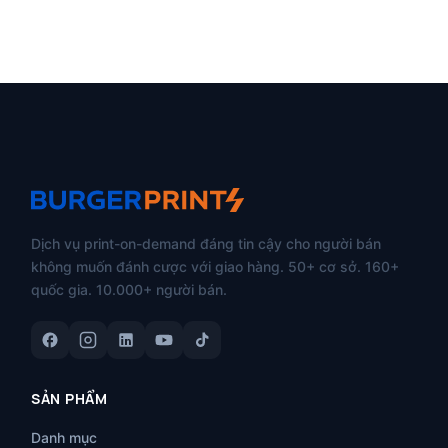
Dịch vụ print-on-demand đáng tin cậy cho người bán
không muốn đánh cược với giao hàng. 50+ cơ sở. 160+
quốc gia. 10.000+ người bán.
SẢN PHẨM
Danh mục