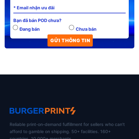
Bạn đã bán POD chưa?
Đang bán
Chưa bán
Reliable print-on-demand fulfillment for sellers who can't
afford to gamble on shipping. 50+ facilities. 160+
countries. 10,000+ merchants.