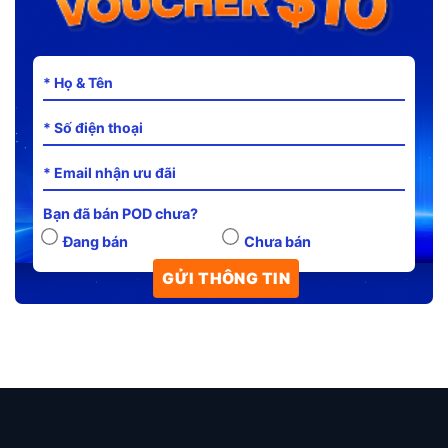
Bạn đã bán POD chưa?
Đang bán
Chưa bán