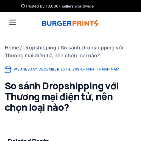
Skip
Trusted by 10,000+ sellers worldwide
to
content
Home
/
Dropshipping
/
So sánh Dropshipping với
Thương mại điện tử, nên chọn loại nào?
WEDNESDAY DECEMBER 25TH, 2024
,
•
NINH THÀNH NAM
So sánh Dropshipping với
Thương mại điện tử, nên
chọn loại nào?