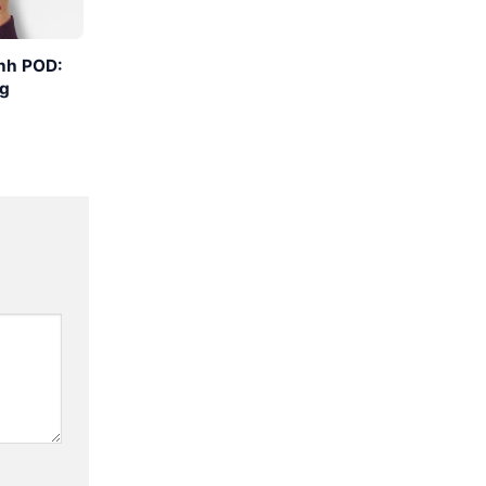
nh POD:
ng