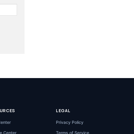
URCES
LEGAL
Center
Privacy Policy
e Center
Terms of Service