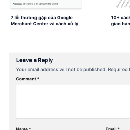
7 lỗi thường gặp của Google
10+ các
Merchant Center và cách xử lý
gian hàn
không phải ai cũng biết
Wedding
Leave a Reply
Your email address will not be published.
Required 
Comment
*
Name
*
Email
*