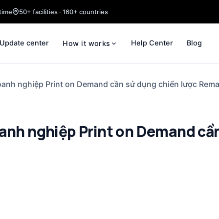
time
50+ facilities · 160+ countries
Update center
Help Center
Blog
How it works
doanh nghiệp Print on Demand cần sử dụng chiến lược Rema
oanh nghiệp Print on Demand cầ