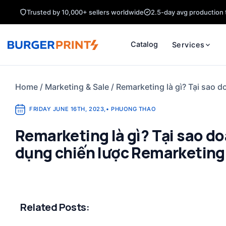
Skip
Trusted by 10,000+ sellers worldwide
2.5-day avg production 
to
content
Catalog
Services
Home
/
Marketing & Sale
/
Remarketing là gì? Tại sao 
FRIDAY JUNE 16TH, 2023
,
•
PHUONG THAO
Remarketing là gì? Tại sao d
dụng chiến lược Remarketing
Related Posts: