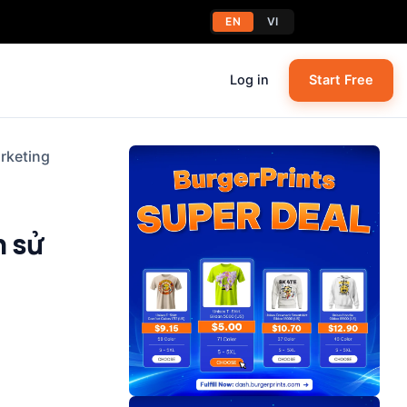
EN
VI
Log in
Start Free
rketing
n sử