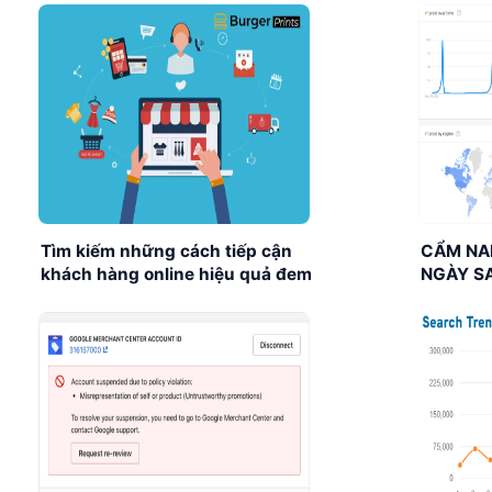
Tìm kiếm những cách tiếp cận
CẨM NA
khách hàng online hiệu quả đem
NGÀY SA
về doanh số bội thu từ
ĐƠN”
BurgerPrints