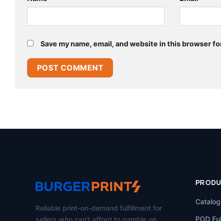
Save my name, email, and website in this browser fo
PROD
Catalog
Reliable print-on-demand fulfillment for
POD Ful
sellers who can't afford to gamble on