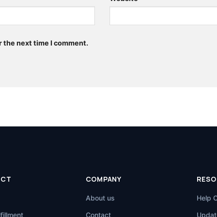
r the next time I comment.
UCT
COMPANY
RESO
About us
Help 
fillment
Contact
Updat