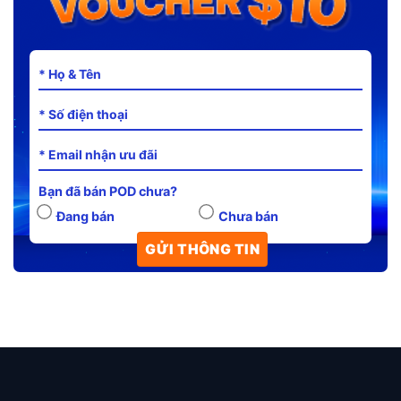
Bạn đã bán POD chưa?
Đang bán
Chưa bán