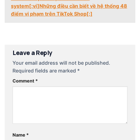
system[:vi]Những điều cần biết về hệ thống 48
điểm vi phạm trên TikTok Shop[:]
Leave a Reply
Your email address will not be published.
Required fields are marked
*
Comment
*
Name
*