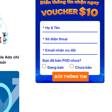
le Ads chi
Bạn đã bán POD chưa?
 mới
Đang bán
Chưa bán