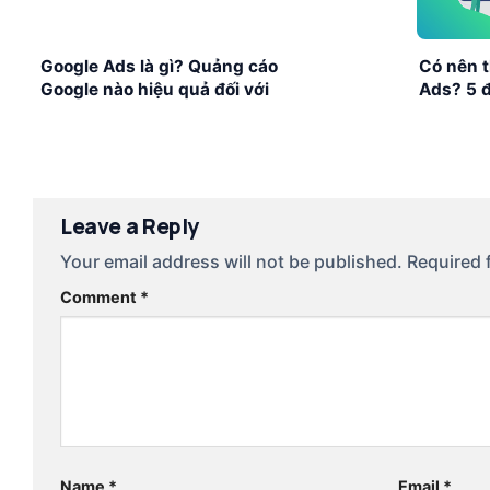
Google Ads là gì? Quảng cáo
Có nên t
Google nào hiệu quả đối với
Ads? 5 đ
người bán hàng?
ý
Leave a Reply
Your email address will not be published.
Required 
Comment
*
Name
*
Email
*