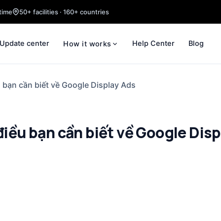
time
50+ facilities · 160+ countries
Update center
Help Center
Blog
How it works
u bạn cần biết về Google Display Ads
 điều bạn cần biết về Google Disp