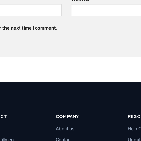
r the next time I comment.
UCT
COMPANY
RESO
About us
Help 
fillment
Contact
Updat