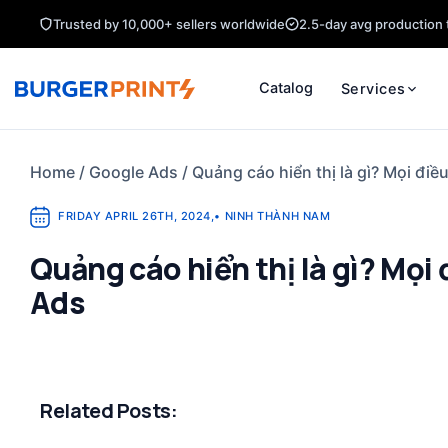
Skip
Trusted by 10,000+ sellers worldwide
2.5-day avg production 
to
content
Catalog
Services
Home
/
Google Ads
/
Quảng cáo hiển thị là gì? Mọi điề
FRIDAY APRIL 26TH, 2024
,
•
NINH THÀNH NAM
Quảng cáo hiển thị là gì? Mọi
Ads
Related Posts: