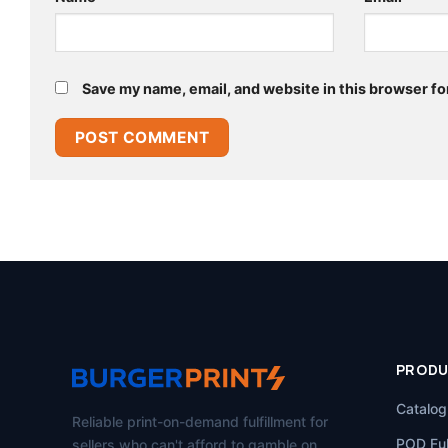
Save my name, email, and website in this browser fo
PROD
Catalog
Reliable print-on-demand fulfillment for
POD Ful
sellers who can't afford to gamble on