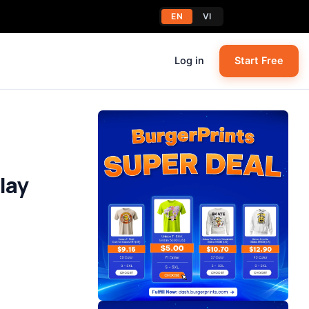
EN
VI
Log in
Start Free
lay