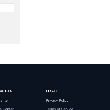
URCES
LEGAL
Center
Privacy Policy
e Center
Terms of Service