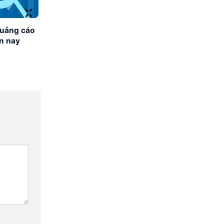
quảng cáo
ện nay