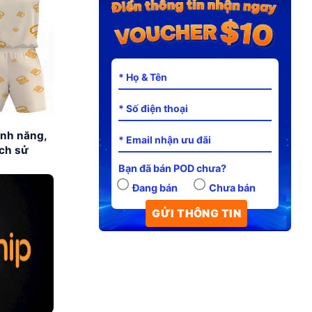
ính năng,
ách sử
Bạn đã bán POD chưa?
Đang bán
Chưa bán