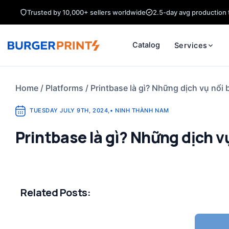
Skip
Trusted by 10,000+ sellers worldwide
2.5-day avg production 
to
content
Catalog
Services
Home
/
Platforms
/
Printbase là gì? Những dịch vụ nổi 
TUESDAY JULY 9TH, 2024
,
•
NINH THÀNH NAM
Printbase là gì? Những dịch vụ
Related Posts: