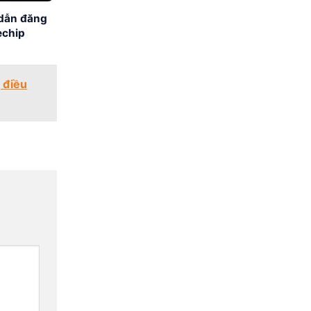
 dẫn đăng
echip
 điều