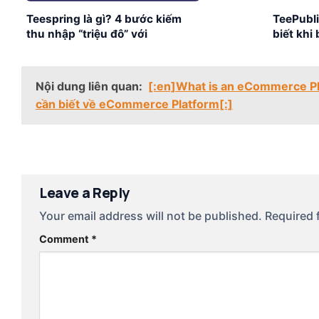
Teespring là gì? 4 bước kiếm
TeePubli
thu nhập “triệu đô” với
biết khi
Teespring
Nội dung liên quan:
[:en]What is an eCommerce Pl
cần biết về eCommerce Platform[:]
Leave a Reply
Your email address will not be published.
Required 
Comment
*