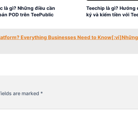
c là gì? Những điều cần
Teechip là gì? Hướng
 bán POD trên TeePublic
ký và kiếm tiền với Te
atform? Everything Businesses Need to Know[:vi]Những
fields are marked
*