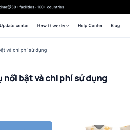
time
50+ facilities · 160+ countries
Update center
Help Center
Blog
How it works
bật và chi phí sử dụng
 nổi bật và chi phí sử dụng