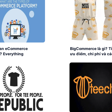
 an eCommerce
BigCommerce là gì? T
? Everything
ưu điểm, chi phí và c
ses Need to Know
dụng