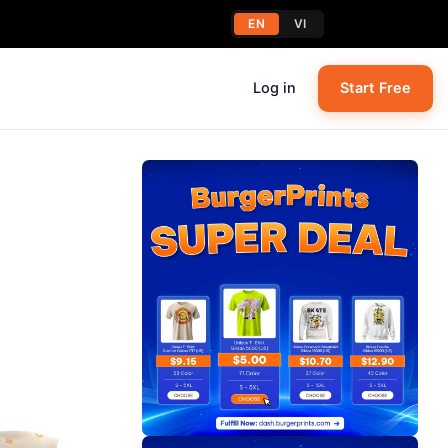
EN
VI
Log in
Start Free