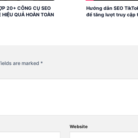
ỢP 20+ CÔNG CỤ SEO
Hướng dẫn SEO TikTok
 HIỆU QUẢ HOÀN TOÀN
để tăng lượt truy cập 
Í TRONG NĂM 2023
fields are marked
*
Website