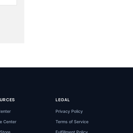
URCES
LEGAL
Center
Privacy Policy
e Center
Terms of Service
Store
Fulfillment Policy