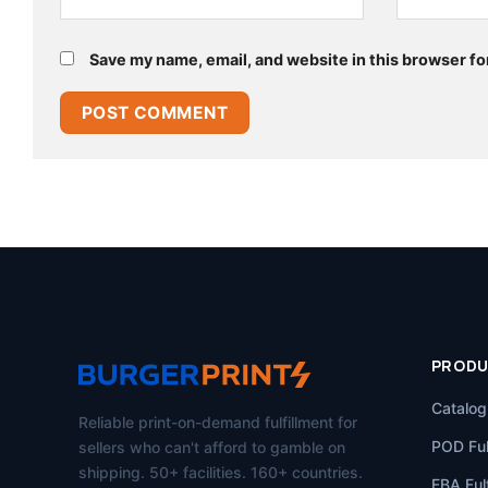
Save my name, email, and website in this browser fo
PROD
Catalog
Reliable print-on-demand fulfillment for
POD Ful
sellers who can't afford to gamble on
shipping. 50+ facilities. 160+ countries.
FBA Fulf