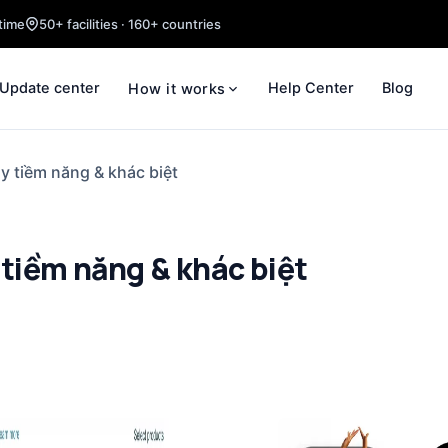
time
50+ facilities · 160+ countries
Update center
Help Center
Blog
How it works
y tiềm năng & khác biệt
 tiềm năng & khác biệt