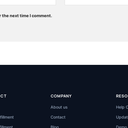
r the next time I comment.
UCT
COMPANY
RESO
About us
Help 
fillment
Contact
Updat
illment
Blog
Demo 