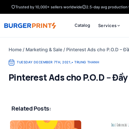
Skip
Trusted by 10,000+ sellers worldwide
2.5-day avg production 
to
content
Catalog
Services
Home
/
Marketing & Sale
/
Pinterest Ads cho P.O.D – Đầ
TUESDAY DECEMBER 7TH, 2021
,
•
TRUNG THANH
Pinterest Ads cho P.O.D – Đầy
Related Posts: