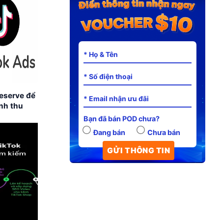
eserve để
nh thu
Bạn đã bán POD chưa?
Đang bán
Chưa bán