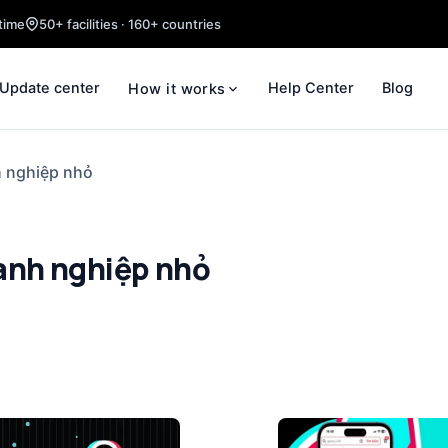
time
50+ facilities · 160+ countries
Update center
Help Center
Blog
How it works
nh nghiệp nhỏ
doanh nghiệp nhỏ