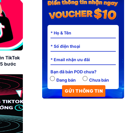
ên TikTok
 5 bước
Bạn đã bán POD chưa?
Đang bán
Chưa bán