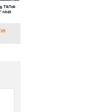
g TikTok
” nhất
Tok