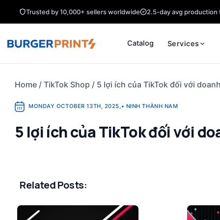
Skip
Trusted by 10,000+ sellers worldwide
2.5-day avg production 
to
content
Catalog
Services
Home
/
TikTok Shop
/
5 lợi ích của TikTok đối với doa
MONDAY OCTOBER 13TH, 2025
,
•
NINH THÀNH NAM
5 lợi ích của TikTok đối với 
Related Posts: