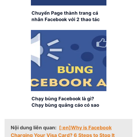
Chuyển Page thành trang cá
nhân Facebook với 2 thao tác
cực đơn giản
Chạy bùng Facebook là gì?
Chạy bùng quảng cáo có sao
không?
Nội dung liên quan:
[:en]Why is Facebook
Charging Your Visa Card? 6 Steps to Stop It