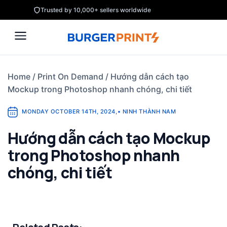
Skip
Trusted by 10,000+ sellers worldwide
to
content
Home
/
Print On Demand
/
Hướng dẫn cách tạo
Mockup trong Photoshop nhanh chóng, chi tiết
MONDAY OCTOBER 14TH, 2024
,
•
NINH THÀNH NAM
Hướng dẫn cách tạo Mockup
trong Photoshop nhanh
chóng, chi tiết