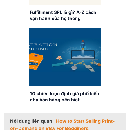
Fulfillment 3PL là gì? A-Z cách
vận hành của hệ thống
Fulfillment 3PL
10 chiến lược định giá phổ biến
nhà bán hàng nên biết
Nội dung liên quan:
How to Start Selling Print-
on-Demand on Etsy For Begginers