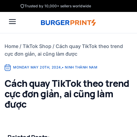
Skip
Trusted by 10,000+ sellers worldwide
to
content
Home
/
TikTok Shop
/
Cách quay TikTok theo trend
cực đơn giản, ai cũng làm được
MONDAY MAY 20TH, 2024
,
•
NINH THÀNH NAM
Cách quay TikTok theo trend
cực đơn giản, ai cũng làm
được