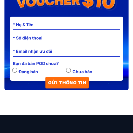
Bạn đã bán POD chưa?
Đang bán
Chưa bán