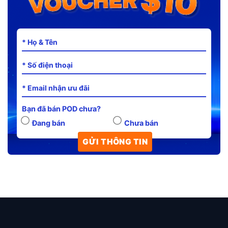
Bạn đã bán POD chưa?
Đang bán
Chưa bán