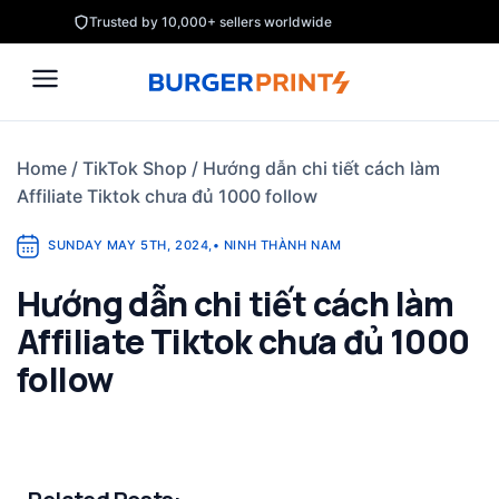
Skip
Trusted by 10,000+ sellers worldwide
to
content
Home
/
TikTok Shop
/
Hướng dẫn chi tiết cách làm
Affiliate Tiktok chưa đủ 1000 follow
SUNDAY MAY 5TH, 2024
,
•
NINH THÀNH NAM
Hướng dẫn chi tiết cách làm
Affiliate Tiktok chưa đủ 1000
follow